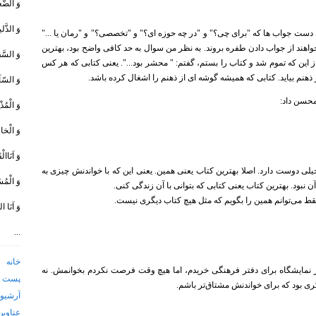
وَ الضَّع
وَ الذَّلی
این دست جواب ها که "برای چی؟" و "در چه حوزه ای؟" و "تخصصی؟" و "رمان یا ..."
یخواهند از جواب دادن طفره بروند. به نظر من سوال به حد کافی واضح بود، بهترین
وَ السَّق
 از این که تموم شد و کتاب را بستم، گفتم: " محشر بود...". یعنی کتابی که هر کس
نم بیاید. کتابی که همیشه گوشه ای از ذهنم را اشغال کرده باشد.
وَ السّآئ
محسن داد:
وَ الْمُذْ
وَ الْخاط
وَ اَنَاالْ
 خیلی دوست دارد. اصلا بهترین کتاب یعنی همین. یعنی این که با خواندنش چیزی به
وَ الْمُس
 نبود. بهترین کتاب یعنی کتابی که بتوانی با آن زندگی کنی.
اب دیگری نیست.
وَ اَنَا ا
...
خانه
 نمایشگاه برای دفتر فرهنگی خریدم، اما هیچ وقت فرصت نکردم بخوانمش. نه
پست ا
ی بود که برای خواندنش مشتاق‌تر باشم.
آرشیو 
عناوین