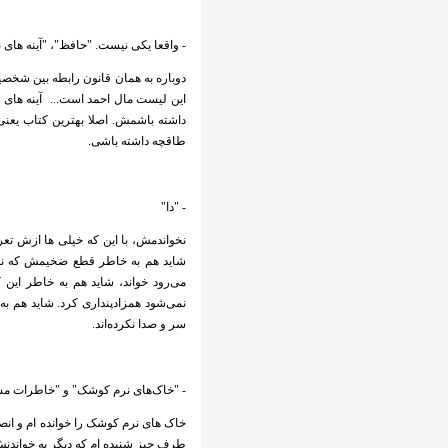
- واقعا یکی نیست. "حافظ"، "آینه های 
دوباره به همان قانون رابطه بین شخصی
این لیست مال احمد است... آینه های ناگ
داشته باشمش. اصلا بهترین کتاب یعنی
طاقچه داشته باشی.
- "دا"
نخواندمش، با این که خیلی ها ازش تع
شاید هم به خاطر قطع ضخیمش که نمی
می‌رود خواند، شاید هم به خاطر این
نمی‌شود همزادپنداری کرد. شاید هم به 
سر و صدا نکرده‌اند.
- "خاک‌های نرم کوشک" و "خاطرات مس
خاک های نرم کوشک را خوانده ام و انص
طرف چیز شنیده ام که دیگر به خواندن