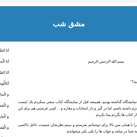
مشق شب
اَنَا الصَّ
بسم الله الرحمن الرحیم
اَنَا الْج
اَنَا الضّ
یه؟"
اَنَاالْوَ
وَ الْجائِ
ه نمایشگاه گذاشته بودیم. همیشه قبل از نمایشگاه کتاب سعی میکردم یک لیست
وَ الْعَط
م داشته باشم، اما در گیر و دار انتخابات و مغازه و ... کم‌تر فرصتی هم برای این
ز کتاب ها بگردم پیدا نکردم.
وَ الْعار
ی را با همان متن بالا برای دوستانم بفرستم و ببینم نظرشان چیست. داخل تاکسی
وَ الْفَقی
 صدا در میامد و جواب ها را یکی یکی میخواندم.