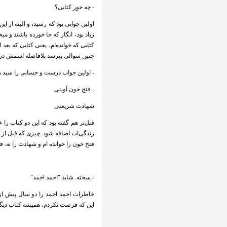
- چه جور کتابی؟
اولین جوابی بود که رسید، و البته از 
زیاد بود، انگار که جا خورده باشند و م
کتابی که خوانده‌ام، یعنی کتابی که بعد
چنین سوالی بپرسد بلافاصله اسمش در ذه
- اولین جواب درست و حسابی را سید 
- فتح خون آوینی
شهادت شریعتی
قبل‌تر هم گفته بود که این دو کتاب را
زندگی‌ات اضافه شود. چیزی که قبل از آن
فتح خون را خوانده ام و شهادت را نه. فقط می‎‌توانم همین را بگویم که مثل هیچ کت
- سخته. شاید "احمد احمد"
خاطرات احمد احمد را دو سال پیش از
این که فرصت نکردم، همیشه کتاب دیگر