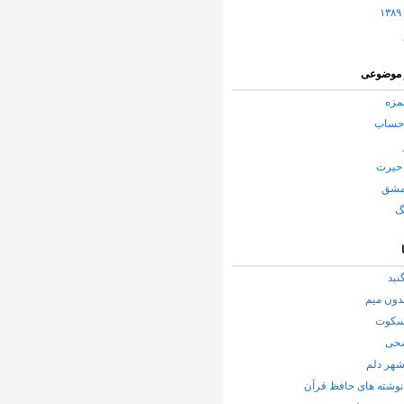
 موضوعی
مزه
حساب
حیرت
مشق
گ
نبد
دون میم
 سکوت
ضحی
شهر دلم
وشته های حافظ قرآن