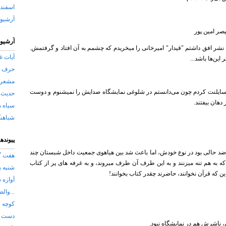
اسفند ۱۳۸۹
آرشيو
یصر امین پور
آرشیو
 نشر افق داشتم "قیدار" امیرخانی را میخریدم که چشمم به آن افتاد و گرفتمش.
آیات غ
این‌ها باشد...
حرف 
مشعر
ا سایلنت کردم چون می‌دانستم در شلوغی نمایشگاه صدایش را نمیشنوم و دوست
حدیث 
دهان بیفتند.
سیاه 
شباهن
پیوندها
. ضد حالی بود در نوع خودش، اما باعث شد بین هیاهوی جمعیت داخل شبستان چند
هفت گ
که به هم تنه میزنند و به این طرف آن طرف میروند، و به غرفه های پر از کتاب
شنبه ب
این که قرآن نخوانند، حاضرند چقدر کتاب بخوانند!
آوازه
...وال
کوچه 
دست ن
، ناشرش هم در نمایشگاه نبود.