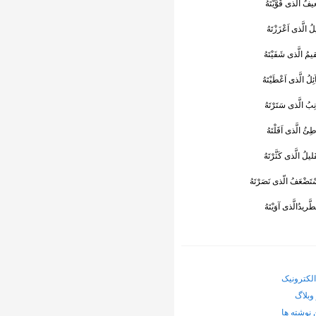
یفُ الَّذى قَوَّیْتَهُ
لُ الَّذى اَعْزَزْتَهُ
یمُ الَّذى شَفَیْتَهُ
ِلُ الَّذى اَعْطَیْتَهُ
نِبُ الَّذى سَتَرْتَهُ
ِئُ الَّذى اَقَلْتَهُ
قَلیلُ الَّذى کَثَّرْتَهُ
ْتَضْعَفُ الّذى نَصَرْتَهُ
لطَّریدُالَّذى آوَیْتَهُ
لکترونیک
وبلاگ
 نوشته ها