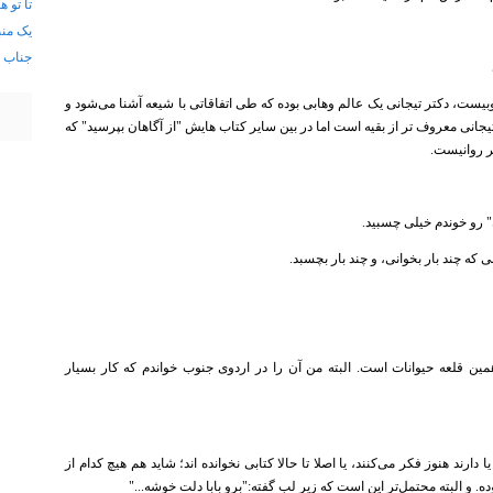
تا تو 
یک منب
جناب ع
خوبیست، دکتر تیجانی یک عالم وهابی بوده که طی اتفاقاتی با شیعه آشنا می‌شود و
یجانی معروف تر از بقیه است اما در بین سایر کتاب هایش "از آگاهان بپرسید" که
ر روانیست.
 رو خوندم خیلی چسبید.
 که چند بار بخوانی، و چند بار بچسبد.
مین قلعه حیوانات است. البته من آن را در اردوی جنوب خواندم که کار بسیار
 دارند هنوز فکر می‌کنند، یا اصلا تا حالا کتابی نخوانده اند؛ شاید هم هیچ کدام از
ده. و البته محتمل‌تر این است که زیر لب گفته‌:"برو بابا دلت خوشه..."