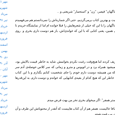
مهر ۱۳۹۱
شهریور ۱
ناگهان" قیصر، "زن" و "استحمار" شریعتی و ...
مرداد ۱۳۹۱
ت و بهترین کتاب برمی‌گردیم، حتی اگر شماره‌اش را نمی‌دانستم هم می‌فهمیدم
تیر ۱۳۹۱
هان را با این که خیلی از شعرهایش را قبلا خوانده ام اما از نمایشگاه خریدم تا
خرداد ۱۳۹۱
 همین، یعنی کتابی که با این که خواندی‌اش، باز هم دوست داری بخری و روی
اردیبهشت
فروردین 
اسفند ۱۳۹۰
بهمن ۱۳۹۰
دی ۱۳۹۰
ریف کردند اما هیچ‌وقت رغبت نکردم بخوانمش. شاید به خاطر قیمت بالایش بود،
آذر ۱۳۹۰
شود همراه برد و در اتوبوس و مترو و زمانی که سر کلاس حوصله‌ی آدم سر
آبان ۱۳۹۰
 که من همیشه دوست دارم خودم را جای شخصیت کتابم بگذارم و با این کتاب
مهر ۱۳۹۰
خاطر این که هیچ کدام از بقیه‌ی کتابهایی که خواندم و دوست دارم، به این‌قدرها
شهریور ۰
مرداد ۱۳۹۰
تیر ۱۳۹۰
تر همفر". اگر میخوای بخری نخر من بهت قرض میدم.
خرداد ۱۳۹۰
اردیبهشت
افا عالیست. همفر هم از آن کتاب هاییست که آنقدر از محتویاتش این طرف و آن
فروردین 
ش بی‌رغبت شدم.