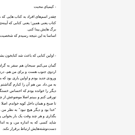
- کیمیای محبت
چقدر اسم‌های افراد به کتاب هایی که م
کتاب یعنی همین؛ یعنی کتابی که آیینه‌ی
برگ هایش پیدا کنی.
اساسا به این نتیجه رسیدم که شخصیت و ط
- اولین کتابی که باعث شد کتابخون بشم "سفر به گرای 270 درجه" بود 
اردوی جنوب هست و برای من هم، درست 
ورودی جدید بودم و اولین باری بود که 
به من داد. من هم آن را کنارم گذاشتم 
دیگر را خوانده بودم که احساس خستگی 
تورقی کنم و ببینم اصلا موضوعش از چ
تا صبح و همان داخل کوپه خواندم. اصلا
"خدا بود و دیگر هیچ نبود" به نظر من
بگذاری و هر چند وقت یک بار بخوانی و ه
شاید کسی که به اندازه من، و به ان
دست‌نوشته‌هایش ارتباط برقرار نکند.