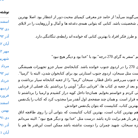
نوشته‌
ی‌گویند می‌آید! از حامد جز معرفی کیمیای محبت دور از انتظار بود. اصلا بهترین
اسفند ۱۳۹۲
 شخصیتت باشد. کتابی که بتوانی همه‌ی دغدغه ها و آمال و آرزوهایت را در لابلای
دی ۱۳۹۲
رز فکر افراد با بهترین کتابی که خوانده اند رابطه‌ی تنگاتنگی دارد.
آذر ۱۳۹۲
آبان ۱۳۹۲
مهر ۱۳۹۲
با "خدا بود و دیگر هیچ نبود"
شهریور ۲
مرداد ۱۳۹۲
گمان می‌کنم سبحان هم سفر به گرای 270 را در اردوی جنوب خوانده باشد. کتابخانه‌ی سیار جزو تجهیزات همیشگی
مثل سبحان، اردوی جنوب استارتی بود برای کتابخوان شدن، البته با "ارمیا".
تیر ۱۳۹۲
به جنوب می‌رفتم. داخل قطار، سبحان "ارمیا" را از جعبه کتابخانه سیار برداشت و
خرداد ۱۳۹۲
و بعد از جعبه ی کتاب ها، "فردایی دیگر" آوینی را برداشتم. یک فصلی از فردایی
اردیبهشت
کردم و خواستم بخوایم. همان‌جا داخل کوپه دراز کشیدم و ارمیا را برداشتم تا
فروردین 
ه قرار است. و همان چند صفحه‌ی اول آنقدر مرا مجذوب کرد که کتاب را یک‌نفس
اسفند ۱۳۹۱
 بهترین کتاب، کتابیست که بتوان یک‌نفس خواندش.
بهمن ۱۳۹۱
 هم بهترین کتاب است، بهترین کتاب کتابیست که بتوانی آن را روی طاقچه اتاق
دی ۱۳۹۱
ر بار هم برایت تازه باشد. درست مثل "خدا بود و دیگر هیچ نبود". البته می‌دانم
دازه سبحان، شهید چمران را دوست نداشته باشد ممکن است این‌قدر ها هم با
آذر ۱۳۹۱
آبان ۱۳۹۱