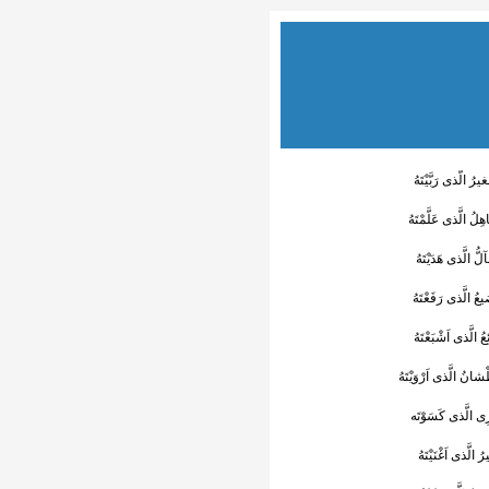
غیرُ الَّذى رَبَّیْتَهُ
اهِلُ الَّذى عَلَّمْتَهُ
آلُّ الَّذى هَدَیْتَهُ
ضیعُ الَّذى رَفَعْتَهُ
عُ الَّذى اَشْبَعْتَهُ
ْشانُ الَّذى اَرْوَیْتَهُ
ِى الَّذى کَسَوْتَه
رُ الَّذى اَغْنَیْتَهُ