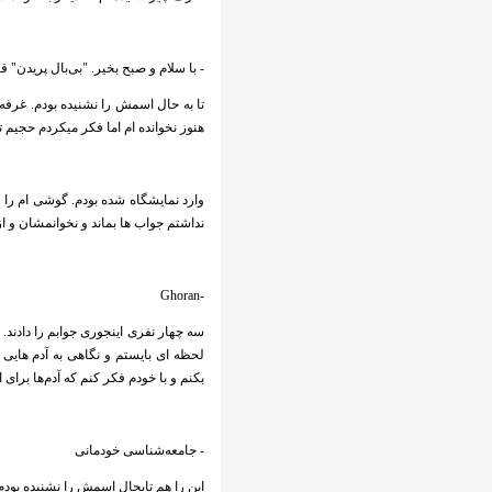
- با سلام و صبح بخیر. "بی‌بال پریدن" ق
تا به حال اسمش را نشنیده بودم. غرفه
هنوز نخوانده ام اما فکر میکردم حجیم تر 
وارد نمایشگاه شده بودم. گوشی ام ر
نداشتم جواب ها بماند و نخوانمشان و از 
-Ghoran
سه چهار نفری اینجوری جوابم را دادند
لحظه ای بایستم و نگاهی به آدم هایی 
بکنم و با خودم فکر کنم که آدم‌ها برای 
- جامعه‌شناسی خودمانی
این را هم تابحال اسمش را نشنیده بودم