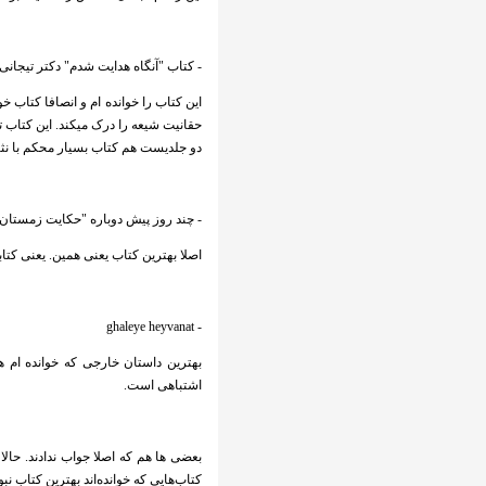
- کتاب "آنگاه هدایت شدم" دکتر تیجانی
این کتاب را خوانده ام و انصافا کتاب 
حقانیت شیعه را درک میکند. این کتاب ت
دو جلدیست هم کتاب بسیار محکم با نث
- چند روز پیش دوباره "حکایت زمستان"
اصلا بهترین کتاب یعنی همین. یعنی کتابی
- ghaleye heyvanat
بهترین داستان خارجی که خوانده ام ه
اشتباهی است.
بعضی ها هم که اصلا جواب ندادند. حالا یا
کتاب‌هایی که خوانده‌اند بهترین کتاب نبو